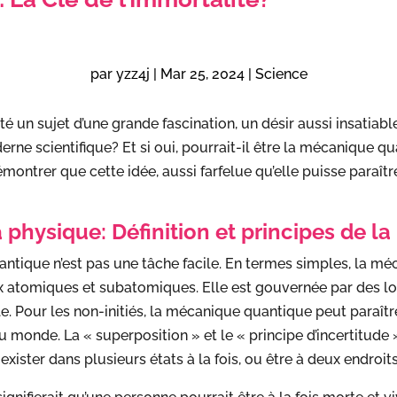
par
yzz4j
|
Mar 25, 2024
|
Science
té un sujet d’une grande fascination, un désir aussi insatiab
rne scientifique? Et si oui, pourrait-il être la mécanique qu
ontrer que cette idée, aussi farfelue qu’elle puisse paraître
la physique: Définition et principes de
ntique n’est pas une tâche facile. En termes simples, la mé
atomiques et subatomiques. Elle est gouvernée par des lois
e. Pour les non-initiés, la mécanique quantique peut para
u monde. La « superposition » et le « principe d’incertitude
xister dans plusieurs états à la fois, ou être à deux endroi