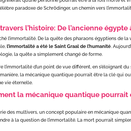
a signifierait qu’une personne pourrait être à la fois morte et
élèbre paradoxe de Schrödinger, un chemin vers l’immortalit
 travers l’histoire: De l’ancienne égypt
rché l’immortalité. De la quête des pharaons égyptiens de la 
le,
l’immortalité a été le Saint Graal de l’humanité
. Aujourd
ologie, la quête a simplement changé de forme.
 l’immortalité d’un point de vue différent, en s’éloignant d
 manière, la mécanique quantique pourrait être la clé qui o
e vie éternelle.
mment la mécanique quantique pourrait
rie des multivers, un concept populaire en mécanique quantiq
ndre à la question de l’immortalité. La mort pourrait simple